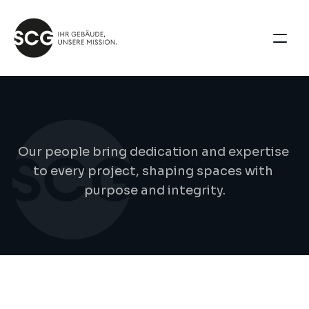
T
e
a
m
d
e
t
a
i
l
s
Our people bring dedication and expertise 
to every project, shaping spaces with 
purpose and integrity.